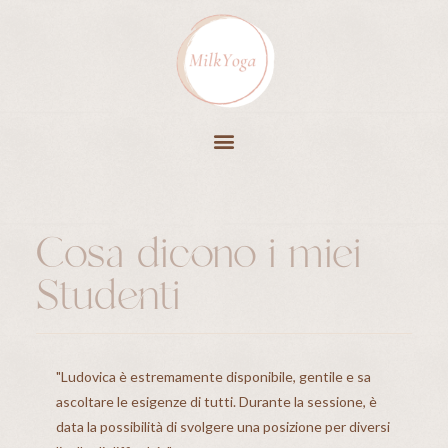
Cosa dicono i miei
Studenti
"Ludovica è estremamente disponibile, gentile e sa
“L'espe
ascoltare le esigenze di tutti. Durante la sessione, è
Non l'a
data la possibilità di svolgere una posizione per diversi
per pre