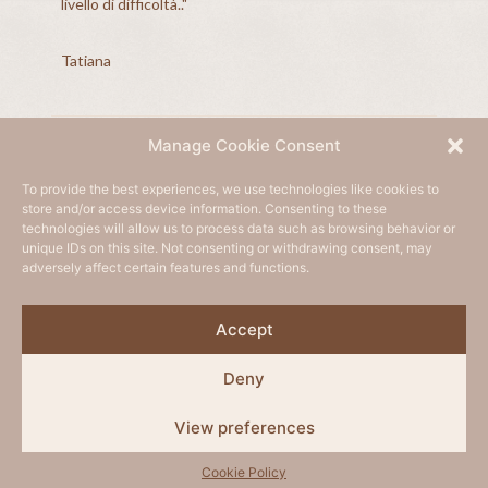
livello di difficoltà.."
fa sent
Tatiana
Paolo
Manage Cookie Consent
To provide the best experiences, we use technologies like cookies to
store and/or access device information. Consenting to these
technologies will allow us to process data such as browsing behavior or
unique IDs on this site. Not consenting or withdrawing consent, may
CONTACT ME: info@milkyoga.com | +39 346 63 20 917
adversely affect certain features and functions.
P.IVA: 05485080286
Privacy Policy
|
Cookie Policy
Accept
Powered by Laio Webdesign
Deny
View preferences
English
(
Inglese
)
Italiano
Cookie Policy